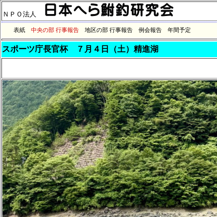
ＮＰＯ法人
表紙
中央の部 行事報告
地区の部 行事報告
例会報告
年間予定
スポーツ庁長官杯 ７月４日（土）精進湖