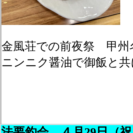
金風荘での前夜祭 甲州
ニンニク醤油で御飯と共
法要釣会 ４月29日（