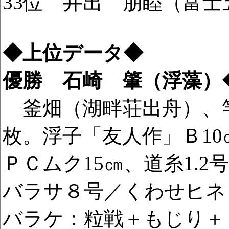
33位 井出 朋睦（富士五
◆上位データ◆
優勝 石崎 肇（浮藻）
釜畑（湖畔荘出舟）、竿
枚。浮子「友人作」Ｂ10
ＰＣムク15㎝、道糸1.2号
バラサ８号／くわせヒネ
バラケ：粒戦＋もじり＋