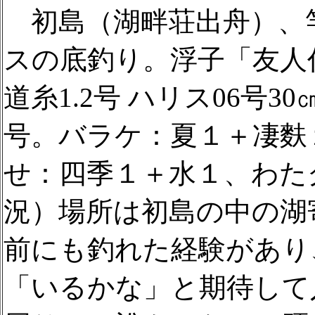
初島（湖畔荘出舟）、竿
スの底釣り。浮子「友人
道糸1.2号 ハリス06号3
号。バラケ：夏１＋凄麩
せ：四季１＋水１、わたグ
況）場所は初島の中の湖
前にも釣れた経験があり
「いるかな」と期待して