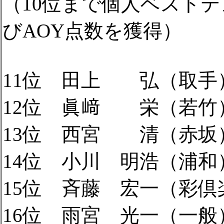
（10位まで個人ベスト
びAOY点数を獲得）
11位 田上 弘（取手）5
12位 眞﨑 栄（若竹）5
13位 西宮 清（赤坂）5
14位 小川 明浩（浦和）
15位 斉藤 宏一（彩倶楽
16位 雨宮 光一（一般）