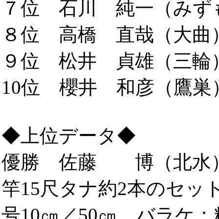
７位 石川 純一（みずも）
８位 高橋 直哉（大曲）1
９位 松井 貞雄（三輪）0
10位 櫻井 和彦（鷹巣）0
◆上位データ◆
優勝 佐藤 博（北水
竿15尺タナ約2本のセッ
号10㎝／50㎝。バラケ