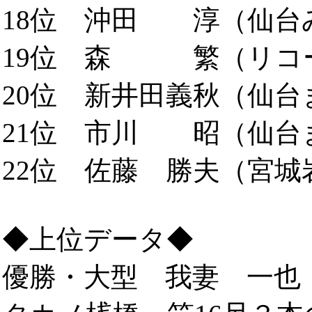
18位 沖田 淳（仙台み
19位 森 繁（リコー
20位 新井田義秋（仙台ま
21位 市川 昭（仙台ま
22位 佐藤 勝夫（宮城岩
◆上位データ◆
優勝・大型 我妻 一也