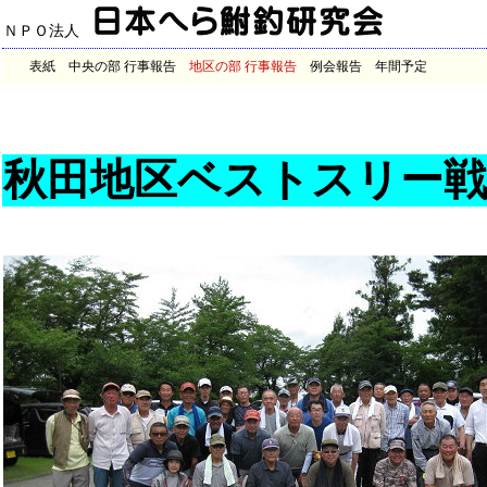
ＮＰＯ法人
表紙
中央の部 行事報告
地区の部 行事報告
例会報告
年間予定
秋田地区ベストスリー戦