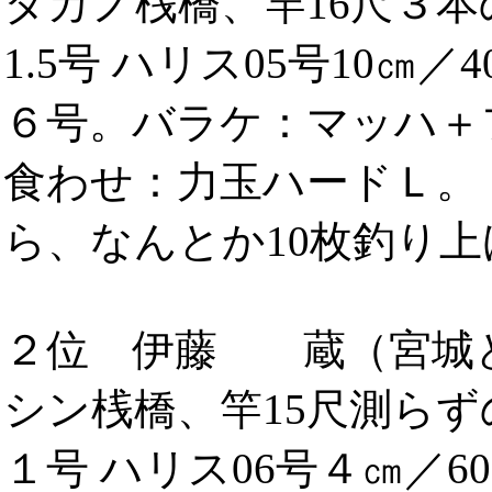
タカノ桟橋、竿16尺３本
1.5号 ハリス05号10㎝
６号。バラケ：マッハ＋
食わせ：力玉ハードＬ。
ら、なんとか10枚釣り
２位 伊藤 蔵（宮城
シン桟橋、竿15尺測ら
１号 ハリス06号４㎝／