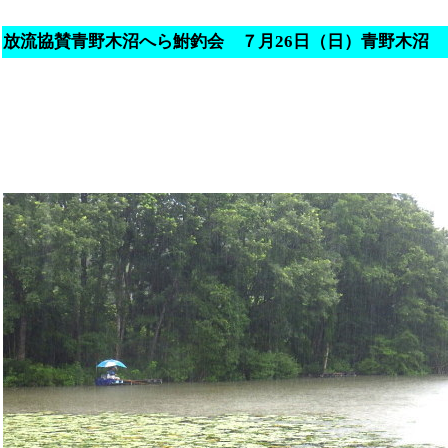
放流協賛青野木沼へら鮒釣会 ７月26日（日）青野木沼