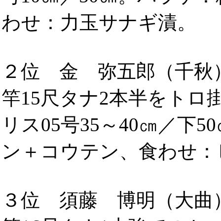
わせ：力玉サナギ漬。
２位 金 弥五郎（千秋
竿15尺タナ2本半をトロ掛
リス05号35～40㎝／下
ン＋コウテン、食わせ：
３位 須藤 博明（大曲