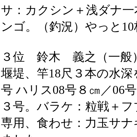
サ：カクシン＋浅ダナ一
ンゴ。（釣況）やっと1
３位 鈴木 義之（一般
堰堤、竿18尺３本の水深
号 ハリス08号８㎝／06
３号。バラケ：粒戦＋フ
専用、食わせ：力玉サナ