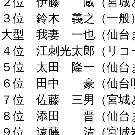
２位 伊藤 蔵（宮城とよ
３位 鈴木 義之（一般）8
大型 我妻 一也（仙台まこ
４位 江刺光太郎（リコー
５位 太田 隆一（仙台ま
６位 田中 豪（仙台明星
７位 佐藤 三男（宮城と
８位 添田 晋（仙台ま
９位 遠藤 清（宮城岩沼