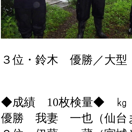
３位・鈴木 優勝／大型
◆成績 10枚検量◆ ㎏
優勝 我妻 一也（仙台まこ