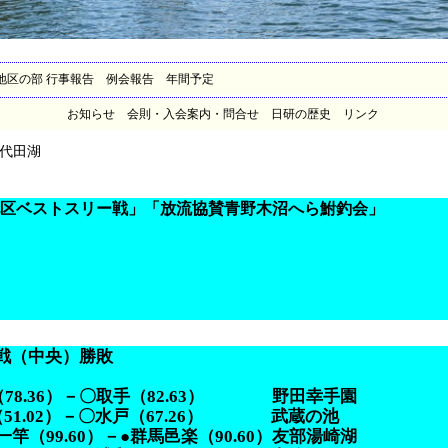
地区の部 行事報告
例会報告
年間予定
らせ
会則・入会案内・問合せ
日研の歴史
リンク
代田湖
区ベストスリー戦」「放流協賛青野木沼へら鮒釣会」
戦（中央）勝敗
（78.36）－〇取手（82.63） 野田幸手園
2）－〇水戸（67.26） 武蔵の池
竿（99.60）－●群馬邑楽（90.60）友部湯崎湖