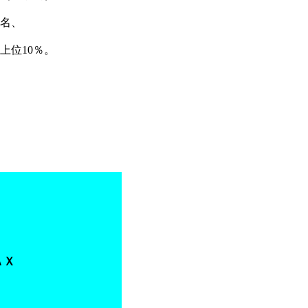
0名、
上位10％。
ＡＸ