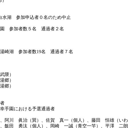
部）
筑波白水湖 参加申込者０名のため中止
）真島園 参加者数５名 通過者２名
）友部湯崎湖 参加者数19名 通過者７名
武隈）
湯郷）
湯郷）
者
幸手園における予選通過者
阿川 眞治（巽）、佐賀 真一（個人）、藤田 恒雄（いわ
飯田 勇汰（個人）、岡崎 一誠（青空一竿）、平澤 二朗