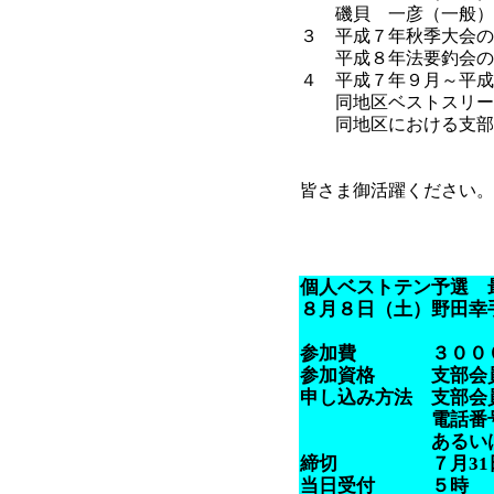
磯貝 一彦（一般）
３ 平成７年秋季大会の
平成８年法要釣会の上位
４ 平成７年９月～平成
同地区ベストスリー戦の
同地区における支部長
皆さま御活躍ください。
個人ベストテン予選 
８月８日（土）野田幸
参加費 ３０００円
参加資格 支部会員
申し込み方法 支部会
電話番号」、一般
あるいはメール
締切 ７月31日
当日受付 ５時