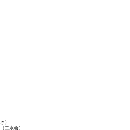
き）
（二水会）