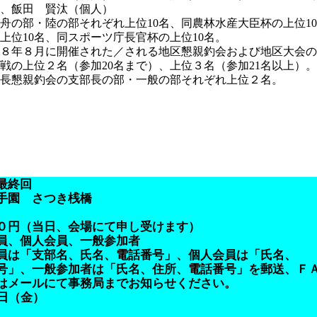
、飯田 賢汰（個人）
舟の部・陸の部それぞれ上位10名、同農林水産大臣杯の上位1
10名、同スポーツ庁長官杯の上位10名。
８年８月に開催された／される地区懇親釣会および地区大会の
上位２名（参加20名まで）、上位３名（参加21名以上）。
懇親釣会の支部長の部・一般の部それぞれ上位２名。
最終回
手園 さつき桟橋
（当日、会場にて申し受けます）
、個人会員、一般参加者
員は「支部名、氏名、電話番号」、個人会員は「氏名、
参加者は「氏名、住所、電話番号」を郵送、Ｆ
にて事務局までお知らせください。
（金）