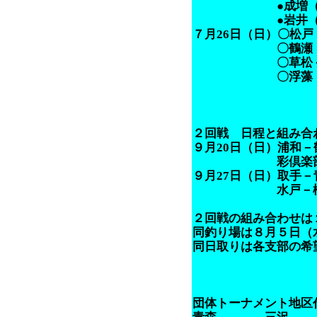
●成増（35.9
●岩井（100.69
７月26日（日）〇松戸
〇鶴瀬（不
〇草松－
〇浮藻（46.06
２回戦 日程と組み合
９月20日（日）浦
彩倶楽部－草
９月27日（日）取手
水戸－松戸
２回戦の組み合わせは
同釣り場は８月５日（
同日取りは各支部の希
団体トーナメント地区