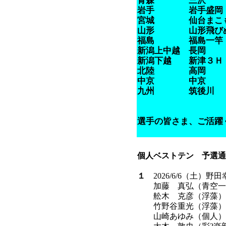
青森 三沢
岩手 岩手盛岡
宮城 仙台まこ
山形 山形飛び
福島 福島一竿
新潟上中越 長岡
新潟下越 新津３Ｈ
北陸 高岡
中京 中京
九州 筑後川
選手の皆さま、ご活
個人ベストテン 予選通
１
2026/6/6（土）
加藤 真弘（青空一
舩木 克彦（浮
竹野谷重光（浮藻）
山崎あゆみ（個人）