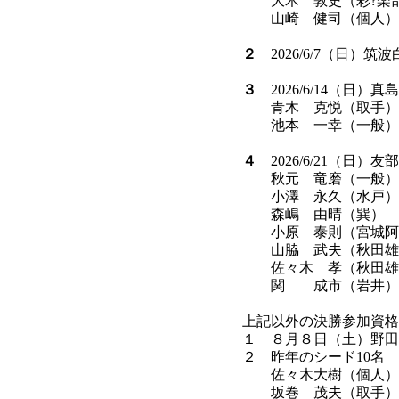
大木 敦史（彩?楽
山崎 健司（個人）
２
2026/6/7（日）
３
2026/6/14（日
青木 克悦（取手）
池本 一幸（一般）
４
2026/6/21（日
秋元 竜磨（一般）
小澤 永久（水戸）
森嶋 由晴（巽）
小原 泰則（宮城阿
山脇 武夫（秋田雄
佐々木 孝（秋田雄
関 成市（岩井）
上記以外の決勝参加資格
１ ８月８日（土）野田
２ 昨年のシード10名
佐々木大樹（個人）、
坂巻 茂夫（取手）、