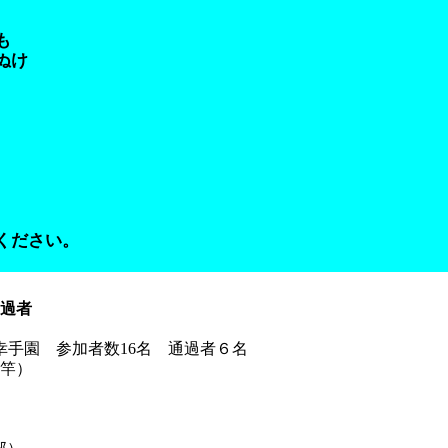
も
ぬけ
躍ください。
過者
野田幸手園 参加者数16名 通過者６名
竿）
藻）