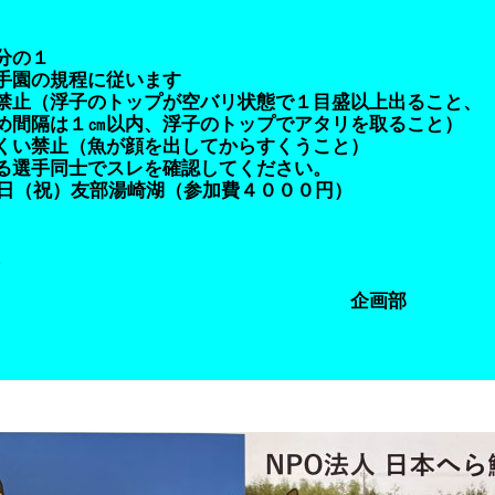
分の１
園の規程に従います
のトップが空バリ状態で１目盛以上出ること、
㎝以内、浮子のトップでアタリを取ること）
（魚が顔を出してからすくうこと）
士でスレを確認してください。
日（祝）友部湯崎湖（参加費４０００円）
。
企画部