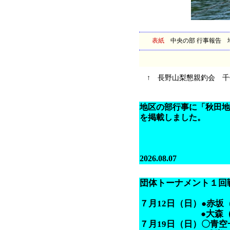
表紙
中央の部 行事報告
お知
↑ 長野山梨懇親釣会 千
地区の部行事に「秋田地
を掲載しました。
2026.08.07
団体トーナメント１回
７月12日（日）●赤坂
●大森（51.0
７月19日（日）〇青空一