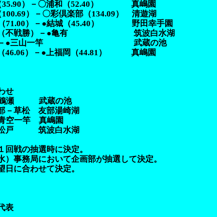
0）－〇浦和（52.40） 真嶋園
）－〇彩倶楽部（134.09） 清遊湖
（71.00）－●結城（45.40） 野田幸手園
戦勝）－●亀有 筑波白水湖
●三山一竿 武蔵の池
）－●上福岡（44.81） 真嶋園
わせ
和－鶴瀬 武蔵の池
松 友部湯崎湖
－青空一竿 真嶋園
 筑波白水湖
１回戦の抽選時に決定。
水）事務局において企画部が抽選して決定。
望日に合わせて決定。
代表