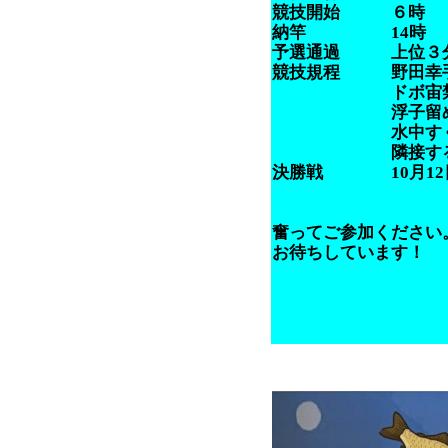
競技開始 ６時
納竿 14時
予選通過 上位３
競技規程 野田幸手
ドボ宙禁止（浮子
浮子留め間隔は１
水中すくい禁止
隣接する選手同
決勝戦 10月12
奮ってご参加ください
お待ちしています！